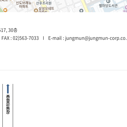
7, 30층
FAX : 02)563-7033
I
E-mail : jungmun@jungmun-corp.co.